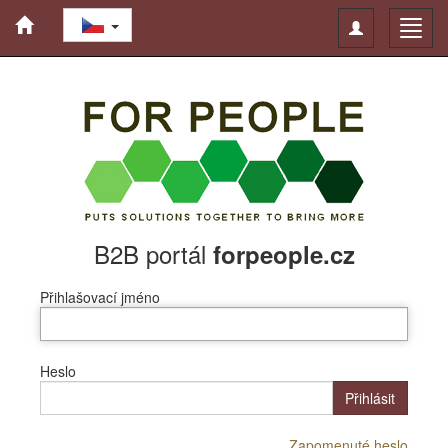
Toggle
Toggl
navigation
navig
B2B portál
forpeople.cz
Přihlašovací jméno
Heslo
Přihlásit
Zapomenuté heslo