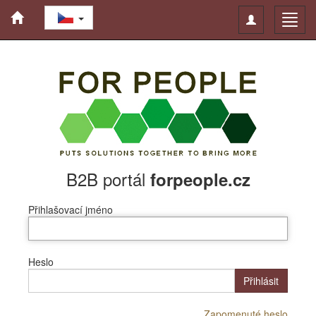
Toggle
Toggl
navigation
navig
B2B portál
forpeople.cz
Přihlašovací jméno
Heslo
Přihlásit
Zapomenuté heslo