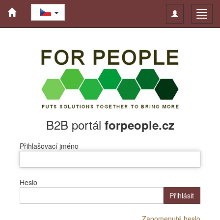
Toggle
Toggl
navigation
navig
B2B portál
forpeople.cz
Přihlašovací jméno
Heslo
Přihlásit
Zapomenuté heslo