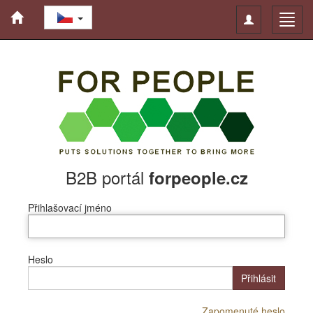
Toggle
Toggl
navigation
navig
B2B portál
forpeople.cz
Přihlašovací jméno
Heslo
Přihlásit
Zapomenuté heslo