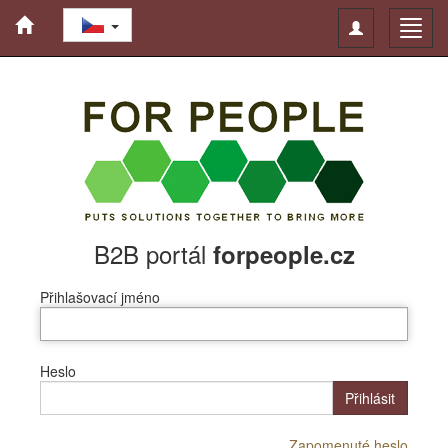
Toggle
Toggl
navigation
navig
B2B portál
forpeople.cz
Přihlašovací jméno
Heslo
Přihlásit
Zapomenuté heslo