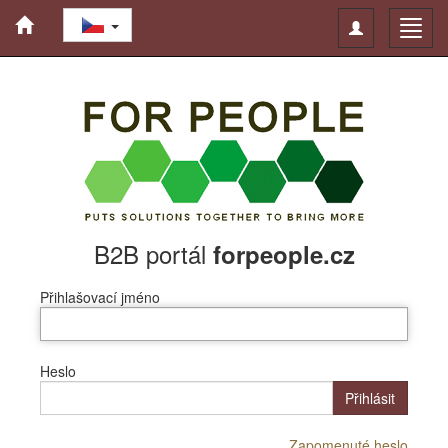
Toggle
Toggl
navigation
navig
B2B portál
forpeople.cz
Přihlašovací jméno
Heslo
Přihlásit
Zapomenuté heslo