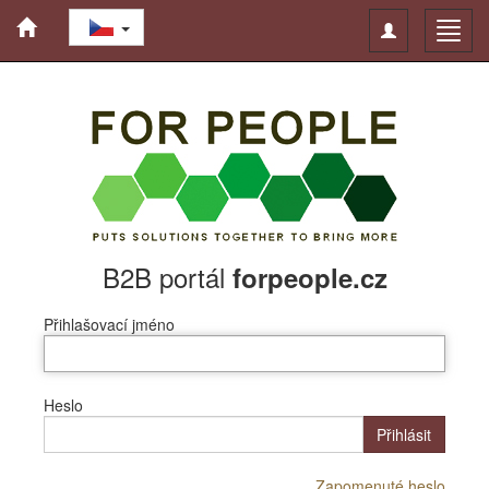
Toggle
Toggl
navigation
navig
B2B portál
forpeople.cz
Přihlašovací jméno
Heslo
Přihlásit
Zapomenuté heslo