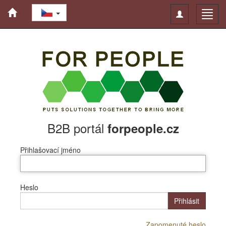
Toggle
Toggl
navigation
navig
B2B portál
forpeople.cz
Přihlašovací jméno
Heslo
Přihlásit
Zapomenuté heslo