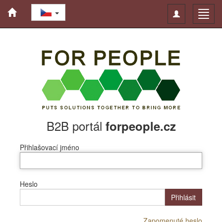
Toggle
Toggl
navigation
navig
B2B portál
forpeople.cz
Přihlašovací jméno
Heslo
Přihlásit
Zapomenuté heslo