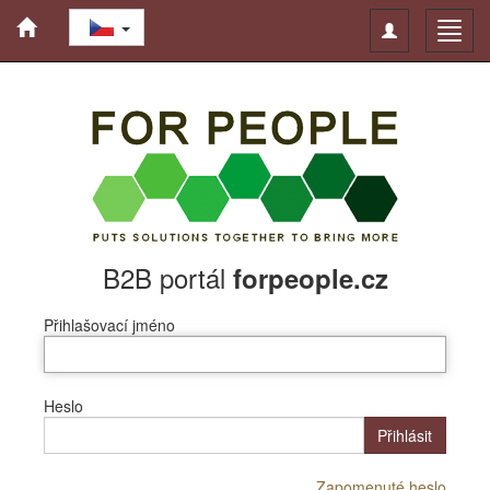
Toggle
Toggl
navigation
navig
B2B portál
forpeople.cz
Přihlašovací jméno
Heslo
Přihlásit
Zapomenuté heslo