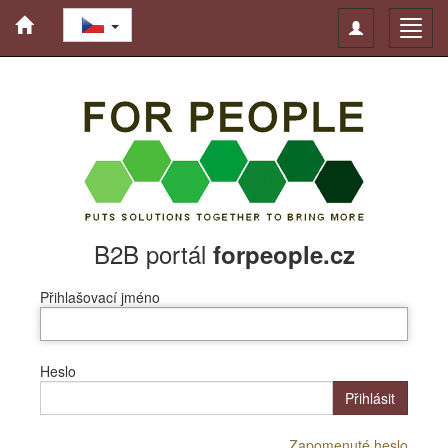
Toggle
Toggl
navigation
navig
B2B portál
forpeople.cz
Přihlašovací jméno
Heslo
Přihlásit
Zapomenuté heslo