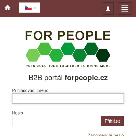
Toggle
Toggl
navigation
navig
B2B portál
forpeople.cz
Přihlašovací jméno
Heslo
Přihlásit
Zapomenuté heslo