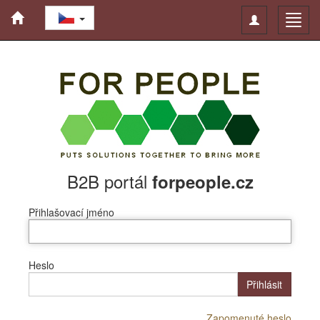
Toggle
Toggl
navigation
navig
B2B portál
forpeople.cz
Přihlašovací jméno
Heslo
Přihlásit
Zapomenuté heslo