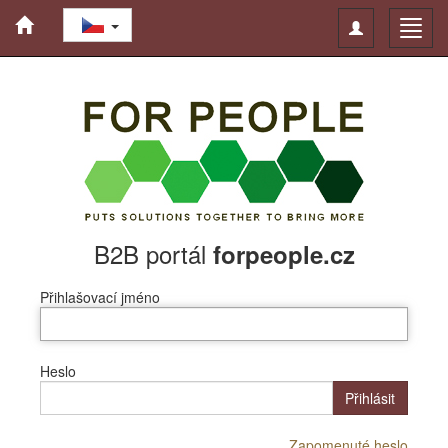
Toggle
Toggl
navigation
navig
B2B portál
forpeople.cz
Přihlašovací jméno
Heslo
Přihlásit
Zapomenuté heslo