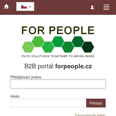
Toggle
Toggl
navigation
navig
B2B portál
forpeople.cz
Přihlašovací jméno
Heslo
Přihlásit
Zapomenuté heslo