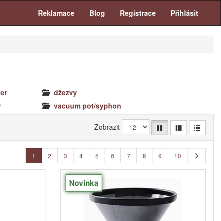
Reklamace
Blog
Registrace
Přihlásit
er
džezvy
y
vacuum pot/syphon
Zobrazit
1
2
3
4
5
6
7
8
9
10
Novinka