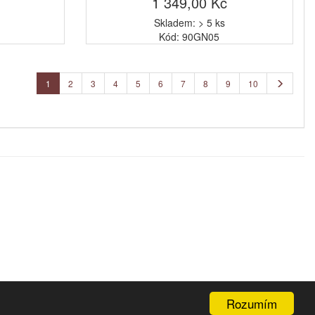
1 349,00 Kč
Skladem: > 5 ks
Kód: 90GN05
1
2
3
4
5
6
7
8
9
10
Rozumím