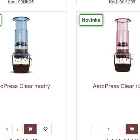
Kód: 90BK05
Kód: 90RD05
Novinka
oPress Clear modrý
AeroPress Clear r
+
-
+