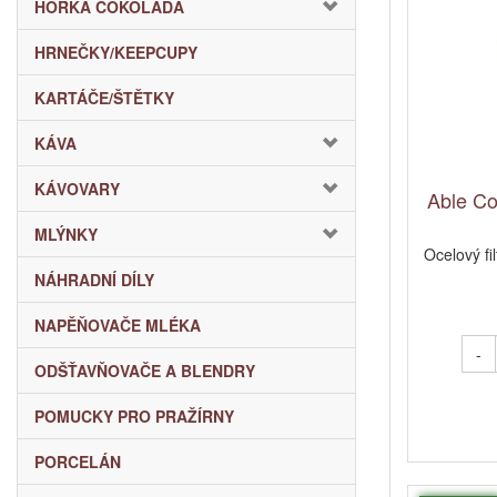
HORKÁ ČOKOLÁDA
HRNEČKY/KEEPCUPY
KARTÁČE/ŠTĚTKY
KÁVA
KÁVOVARY
Able Cof
MLÝNKY
Ocelový f
NÁHRADNÍ DÍLY
NAPĚŇOVAČE MLÉKA
-
ODŠŤAVŇOVAČE A BLENDRY
POMUCKY PRO PRAŽÍRNY
PORCELÁN