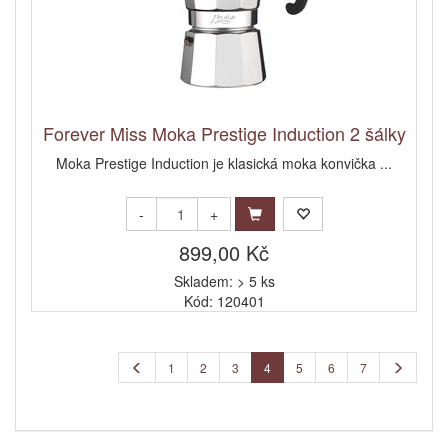
Forever Miss Moka Prestige Induction 2 šálky
Moka Prestige Induction je klasická moka konvička ...
-
+
899,00 Kč
Skladem: > 5 ks
Kód: 120401
1
2
3
4
5
6
7