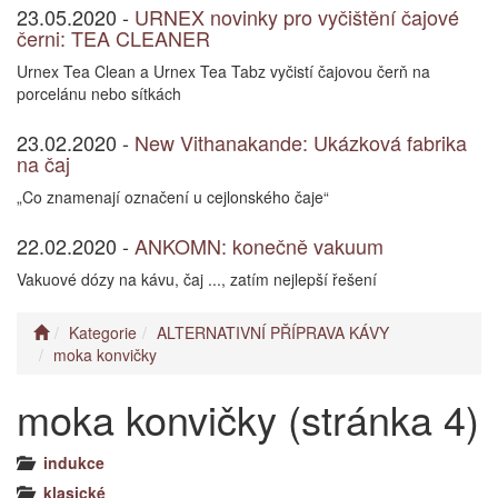
23.05.2020 -
URNEX novinky pro vyčištění čajové
černi: TEA CLEANER
Urnex Tea Clean a Urnex Tea Tabz vyčistí čajovou čerň na
porcelánu nebo sítkách
23.02.2020 -
New Vithanakande: Ukázková fabrika
na čaj
„Co znamenají označení u cejlonského čaje“
22.02.2020 -
ANKOMN: konečně vakuum
Vakuové dózy na kávu, čaj ..., zatím nejlepší řešení
Kategorie
ALTERNATIVNÍ PŘÍPRAVA KÁVY
moka konvičky
moka konvičky (stránka 4)
indukce
klasické